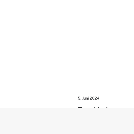
5. Juni 2024
Tauchbeizen
erfahren oder handelt es
Das Beizen von Edelstahlte
its Edelstahlteile und
um die gewünschten positi