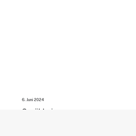
6. Juni 2024
Sprühbeizen
Sind Edelstahl-Werkstücke zu groß für das Tauchbeizv
sich um Bauteile, bei denen im Fertigungsprozess bere