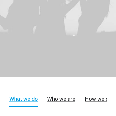
What we do
Who we are
How we do i